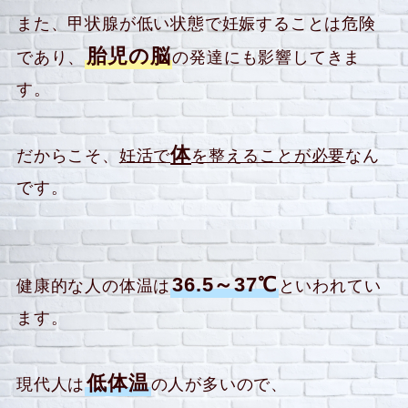
また、甲状腺が低い状態で妊娠することは危険
胎児の脳
であり、
の発達にも影響してきま
す。
体
だからこそ、
妊活で
を整えることが必要
なん
です。
36.5～37℃
健康的な人の体温は
といわれてい
ます。
低体温
現代人は
の人が多いので、