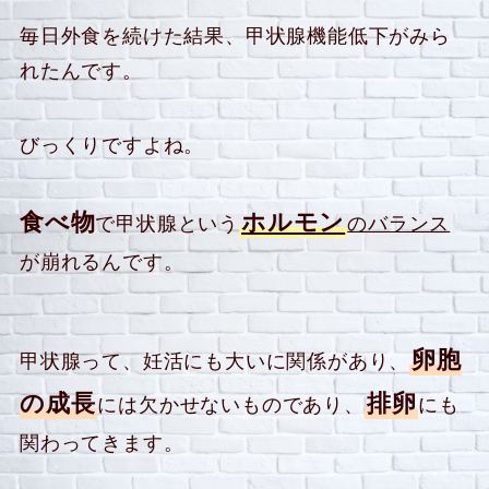
毎日外食を続けた結果、甲状腺機能低下がみら
れたんです。
びっくりですよね。
食べ物
ホルモン
で甲状腺という
のバランス
が崩れるんです。
卵胞
甲状腺って、妊活にも大いに関係があり、
の成長
排卵
には欠かせないものであり、
にも
関わってきます。