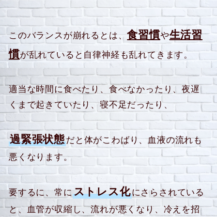
食習慣
生活習
このバランスが崩れるとは、
や
慣
が乱れていると自律神経も乱れてきます。
適当な時間に食べたり、食べなかったり、夜遅
くまで起きていたり、寝不足だったり、
過緊張状態
だと体がこわばり、血液の流れも
悪くなります。
ストレス化
要するに、常に
にさらされている
と、血管が収縮し、流れが悪くなり、冷えを招